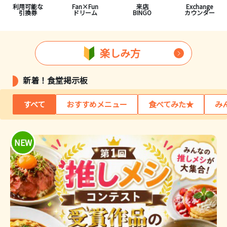
利用可能な
Fan×Fun
来店
Exchange
引換券
ドリーム
BINGO
カウンター
楽しみ方
新着！食堂掲示板
すべて
おすすめメニュー
食べてみた★
み
NEW